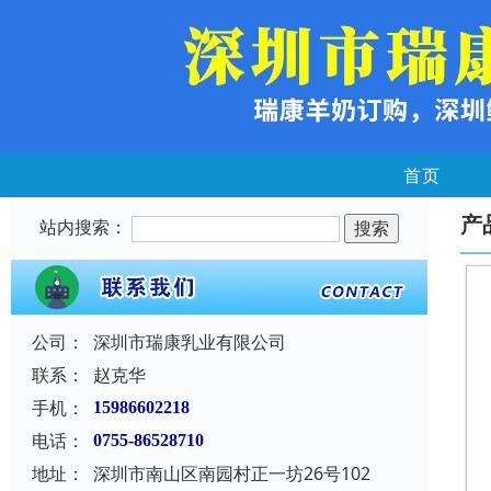
首页
产
站内搜索：
公司：
深圳市瑞康乳业有限公司
联系：
赵克华
手机：
15986602218
电话：
0755-86528710
地址：
深圳市南山区南园村正一坊26号102