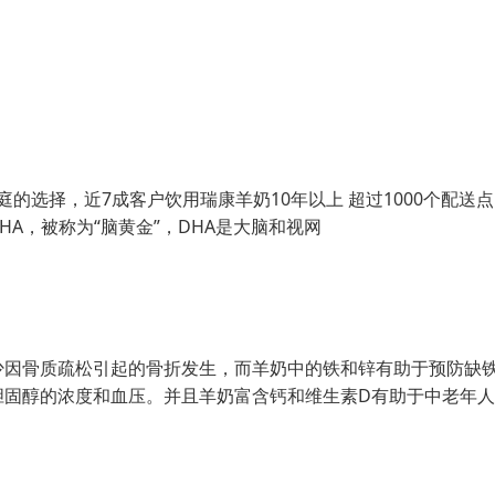
庭的选择，近7成客户饮用瑞康羊奶10年以上 超过1000个配送
HA，被称为“脑黄金”，DHA是大脑和视网
少因骨质疏松引起的骨折发生，而羊奶中的铁和锌有助于预防缺
胆固醇的浓度和血压。并且羊奶富含钙和维生素D有助于中老年