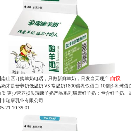
面议
圳南山区订购羊奶电话，只做新鲜羊奶，只发当天现产
奶才是营养奶低温奶 VS 常温奶1800倍乳铁蛋白 10倍β-乳
物质 更少营养损失瑞康羊奶产品系列瑞康鲜羊奶：包含鲜羊奶、
圳市瑞康乳业有限公司
05-21 10:39:01