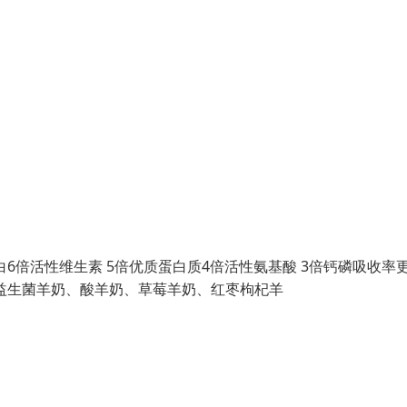
球蛋白6倍活性维生素 5倍优质蛋白质4倍活性氨基酸 3倍钙磷吸收率
益生菌羊奶、酸羊奶、草莓羊奶、红枣枸杞羊