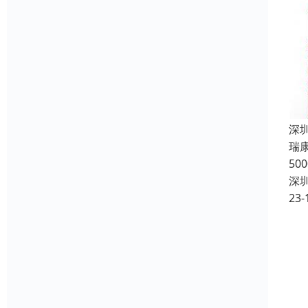
深
瑞
5
深
23-