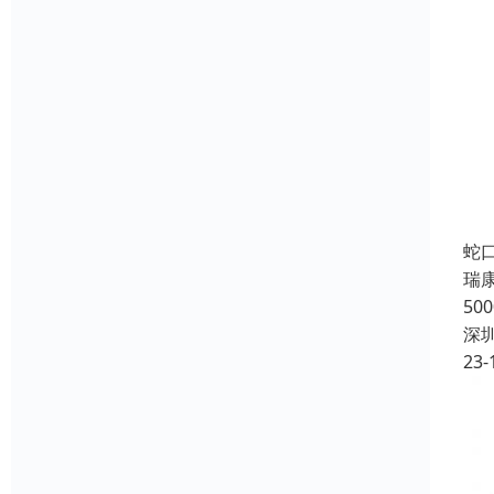
蛇
瑞
5
深
23-