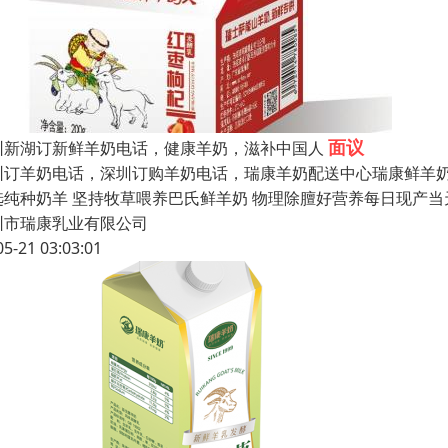
面议
圳新湖订新鲜羊奶电话，健康羊奶，滋补中国人
圳订羊奶电话，深圳订购羊奶电话，瑞康羊奶配送中心瑞康鲜羊奶
选纯种奶羊 坚持牧草喂养巴氏鲜羊奶 物理除膻好营养每日现产当天
圳市瑞康乳业有限公司
05-21 03:03:01