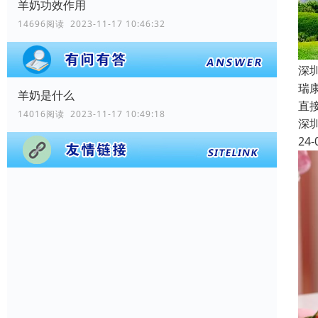
羊奶功效作用
14696阅读 2023-11-17 10:46:32
深
瑞
羊奶是什么
直
14016阅读 2023-11-17 10:49:18
深
24-