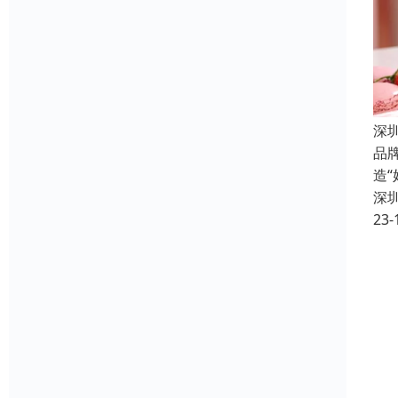
深
品
造
深
23-