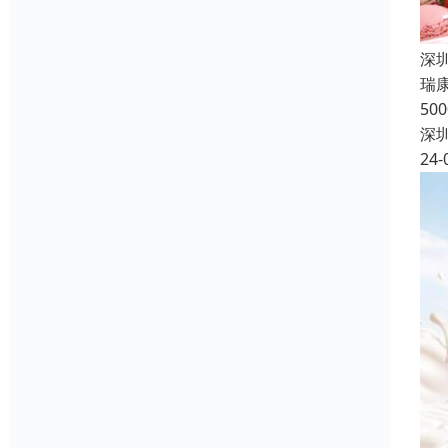
深
瑞
5
深
24-