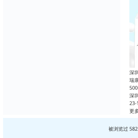
深
瑞
5
深
23-
更
被浏览过 58