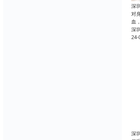
深
对
血
深
24-
深