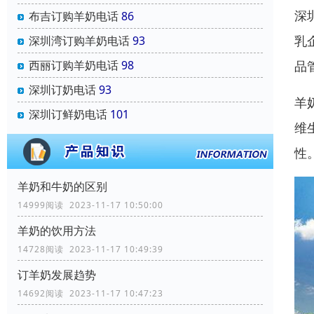
深
布吉订购羊奶电话
86
乳
深圳湾订购羊奶电话
93
品
西丽订购羊奶电话
98
深圳订奶电话
93
羊
深圳订鲜奶电话
101
维
性
羊奶和牛奶的区别
14999阅读 2023-11-17 10:50:00
羊奶的饮用方法
14728阅读 2023-11-17 10:49:39
订羊奶发展趋势
14692阅读 2023-11-17 10:47:23