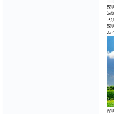
深
深
从
深
23-
深