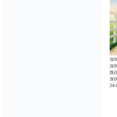
深
深
既
深
24-