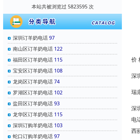
本站共被浏览过 5823595 次
深圳订羊奶电话
97
南山区订羊奶电话
122
价
福田区订羊奶电话
115
宝安区订羊奶电话
108
深
龙岗区订羊奶电话
74
瑞
罗湖区订羊奶电话
102
盐田区订羊奶电话
93
深
龙华区订羊奶电话
115
电
深圳订购羊奶电话
103
西
蛇口订购羊奶电话
97