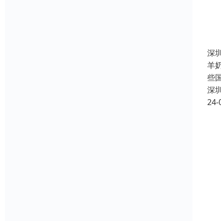
深
羊
些
深
24-