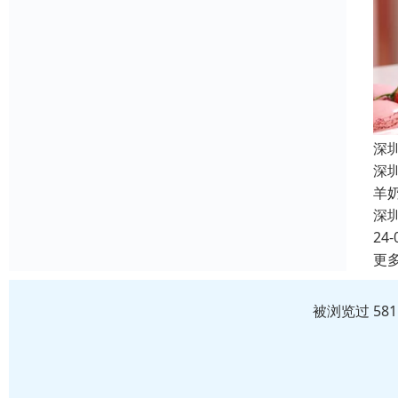
深
深
羊
深
24-
更
被浏览过 58