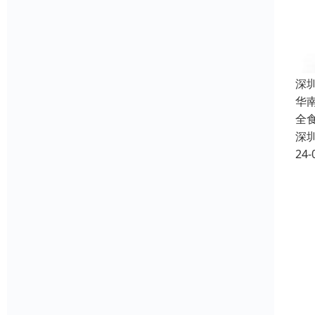
深
华
全
深
24-