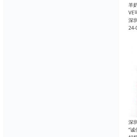
羊
V
深
24-
深
“