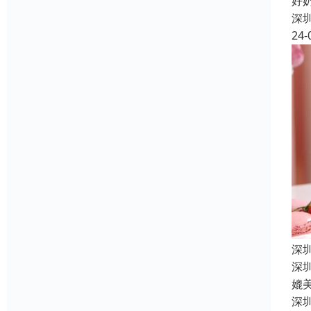
好
深
24-
深
深
媲
深