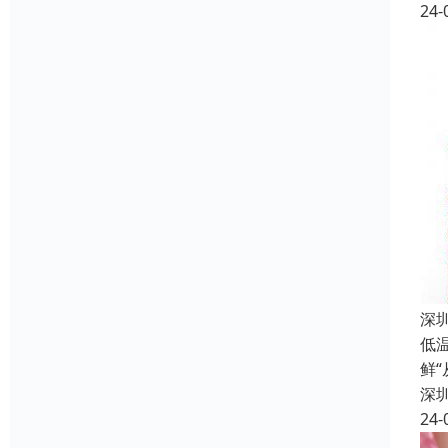
24-
深
低
鲜
深
24-