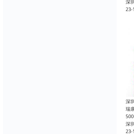
深
23-
深
瑞
5
深
23-