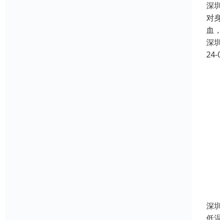
深
对
血
深
24-
深
低温