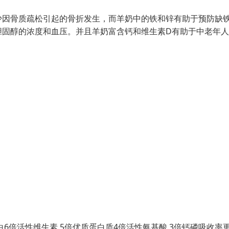
少因骨质疏松引起的骨折发生，而羊奶中的铁和锌有助于预防缺
胆固醇的浓度和血压。并且羊奶富含钙和维生素D有助于中老年
球蛋白6倍活性维生素 5倍优质蛋白质4倍活性氨基酸 3倍钙磷吸收率