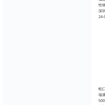
性
深
24-
蛇
瑞
5